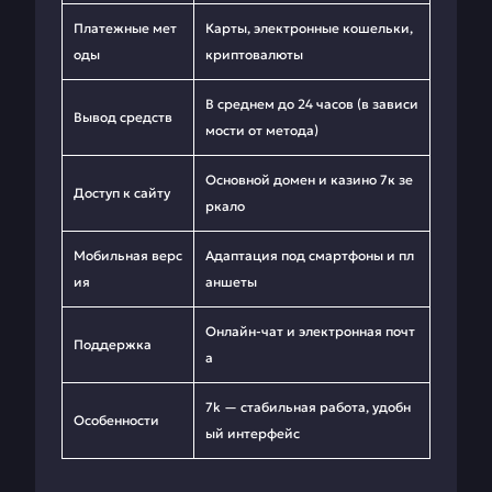
Платежные мет
Карты, электронные кошельки,
оды
криптовалюты
В среднем до 24 часов (в зависи
Вывод средств
мости от метода)
Основной домен и казино 7к зе
Доступ к сайту
ркало
Мобильная верс
Адаптация под смартфоны и пл
ия
аншеты
Онлайн-чат и электронная почт
Поддержка
а
7k — стабильная работа, удобн
Особенности
ый интерфейс