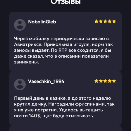
Отзывы
NobolinGleb
Через мобилку периодически зависаю в
Авиатриксе. Прикольная игруля, норм так
заносы выдает. По RTP все сходится, я бы
даже сказал, что в описании показатели
занижены.
Vasechkin_1994
Первый день в казике, а до этого неделю
крутил демку. Наградили фриспинами, так
я их уже потратил. Удалось вытащить
почти 140$, щас буду отыгрывать.